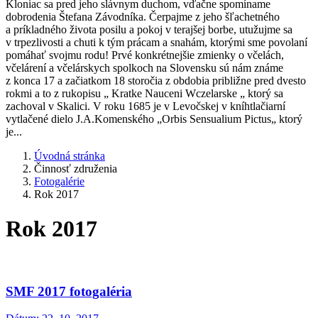
Kloniac sa pred jeho slávnym duchom, vďačne spomíname
dobrodenia Štefana Závodníka. Čerpajme z jeho šľachetného
a príkladného života posilu a pokoj v terajšej borbe, utužujme sa
v trpezlivosti a chuti k tým prácam a snahám, ktorými sme povolaní
pomáhať svojmu rodu! Prvé konkrétnejšie zmienky o včelách,
včelárení a včelárskych spolkoch na Slovensku sú nám známe
z konca 17 a začiatkom 18 storočia z obdobia približne pred dvesto
rokmi a to z rukopisu „ Kratke Nauceni Wczelarske „ ktorý sa
zachoval v Skalici. V roku 1685 je v Levočskej v kníhtlačiarní
vytlačené dielo J.A.Komenského „Orbis Sensualium Pictus„ ktorý
je...
Úvodná stránka
Činnosť združenia
Fotogalérie
Rok 2017
Rok 2017
SMF 2017 fotogaléria