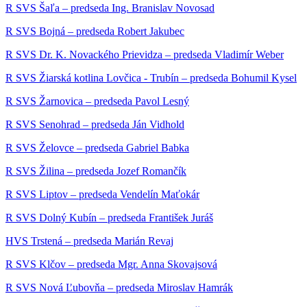
R SVS Šaľa – predseda Ing. Branislav Novosad
R SVS Bojná – predseda Robert Jakubec
R SVS Dr. K. Novackého Prievidza – predseda Vladimír Weber
R SVS Žiarská kotlina Lovčica - Trubín – predseda Bohumil Kysel
R SVS Žarnovica – predseda Pavol Lesný
R SVS Senohrad – predseda Ján Vidhold
R SVS Želovce – predseda Gabriel Babka
R SVS Žilina – predseda Jozef Romančík
R SVS Liptov – predseda Vendelín Maťokár
R SVS Dolný Kubín – predseda František Juráš
HVS Trstená – predseda Marián Revaj
R SVS Klčov – predseda Mgr. Anna Skovajsová
R SVS Nová Ľubovňa – predseda Miroslav Hamrák