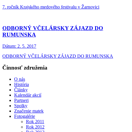
7. ročník Krajského medového festivalu v Žarnovici
ODBORNÝ VČELÁRSKY ZÁJAZD DO
RUMUNSKA
Dátum:
2. 5. 2017
ODBORNÝ VČELÁRSKY ZÁJAZD DO RUMUNSKA
Činnosť združenia
O nás
História
Články
Kalendár akcií
Partneri
Spolky
Značenie matek
Fotogalérie
Rok 2011
Rok 2012