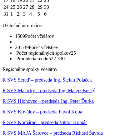
17
18
19
20
21
22
23
24
25
26
27
28
29
30
31
1
2
3
4
5
6
Užitočné informácie
1509
Počet včelárov
20 539
Počet včelstiev
Počet regionálných spolkov
25
Produkcia medu
522 330
Regionálne spolky včelárov
R SVS Sereď – predseda Ing. Štefan Polaček
R SVS Malacky – predseda Ing. Matej Osuský
R SVS Hlohovec – predseda Ing. Peter Ďurka
R SVS Koválov – predseda Pavol Kuba
R SVS Komárno - predseda Viktor Komár
R SVS MAJA Šarovce – predseda Richard Šavrda