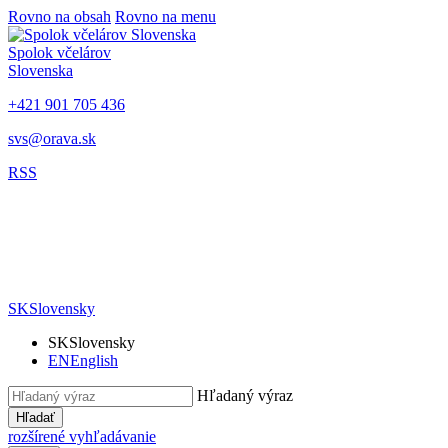
Rovno na obsah
Rovno na menu
Spolok včelárov
Slovenska
+421 901 705 436
svs@orava.sk
RSS
SK
Slovensky
SK
Slovensky
EN
English
Hľadaný výraz
Hľadať
rozšírené vyhľadávanie