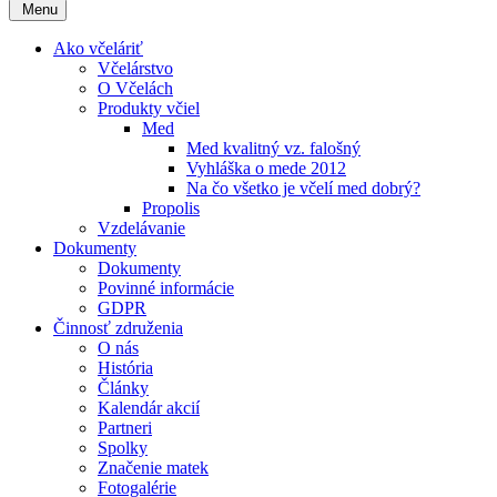
Menu
Ako včeláriť
Včelárstvo
O Včelách
Produkty včiel
Med
Med kvalitný vz. falošný
Vyhláška o mede 2012
Na čo všetko je včelí med dobrý?
Propolis
Vzdelávanie
Dokumenty
Dokumenty
Povinné informácie
GDPR
Činnosť združenia
O nás
História
Články
Kalendár akcií
Partneri
Spolky
Značenie matek
Fotogalérie