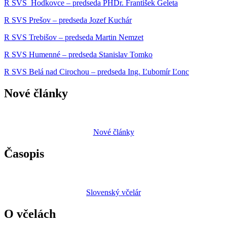
R SVS Hodkovce – predseda PHDr. František Geleta
R SVS Prešov – predseda Jozef Kuchár
R SVS Trebišov – predseda Martin Nemzet
R SVS Humenné – predseda Stanislav Tomko
R SVS Belá nad Cirochou – predseda Ing. Ľubomír Ľonc
Nové články
Nové články
Časopis
Slovenský včelár
O včelách