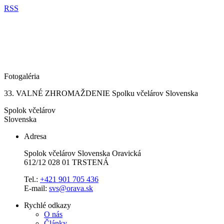
RSS
Fotogaléria
33. VALNÉ ZHROMAŽDENIE Spolku včelárov Slovenska
Spolok včelárov
Slovenska
Adresa
Spolok včelárov Slovenska Oravická
612/12 028 01 TRSTENÁ
Tel.:
+421 901 705 436
E-mail:
svs@orava.sk
Rychlé odkazy
O nás
Články