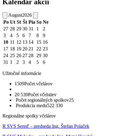
Kalendár akcií
August
2026
Po
Ut
St
Št
Pia
So
Ne
27
28
29
30
31
1
2
3
4
5
6
7
8
9
10
11
12
13
14
15
16
17
18
19
20
21
22
23
24
25
26
27
28
29
30
31
1
2
3
4
5
6
Užitočné informácie
1509
Počet včelárov
20 539
Počet včelstiev
Počet regionálných spolkov
25
Produkcia medu
522 330
Regionálne spolky včelárov
R SVS Sereď – predseda Ing. Štefan Polaček