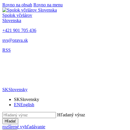
Rovno na obsah
Rovno na menu
Spolok včelárov
Slovenska
+421 901 705 436
svs@orava.sk
RSS
SK
Slovensky
SK
Slovensky
EN
English
Hľadaný výraz
Hľadať
rozšírené vyhľadávanie