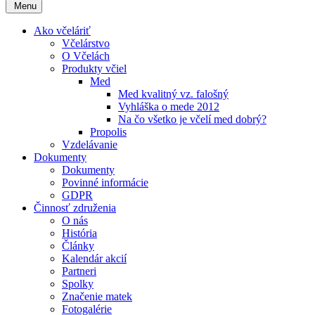
Menu
Ako včeláriť
Včelárstvo
O Včelách
Produkty včiel
Med
Med kvalitný vz. falošný
Vyhláška o mede 2012
Na čo všetko je včelí med dobrý?
Propolis
Vzdelávanie
Dokumenty
Dokumenty
Povinné informácie
GDPR
Činnosť združenia
O nás
História
Články
Kalendár akcií
Partneri
Spolky
Značenie matek
Fotogalérie