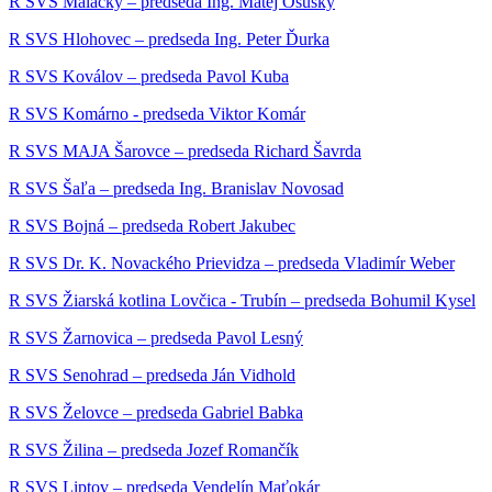
R SVS Malacky – predseda Ing. Matej Osuský
R SVS Hlohovec – predseda Ing. Peter Ďurka
R SVS Koválov – predseda Pavol Kuba
R SVS Komárno - predseda Viktor Komár
R SVS MAJA Šarovce – predseda Richard Šavrda
R SVS Šaľa – predseda Ing. Branislav Novosad
R SVS Bojná – predseda Robert Jakubec
R SVS Dr. K. Novackého Prievidza – predseda Vladimír Weber
R SVS Žiarská kotlina Lovčica - Trubín – predseda Bohumil Kysel
R SVS Žarnovica – predseda Pavol Lesný
R SVS Senohrad – predseda Ján Vidhold
R SVS Želovce – predseda Gabriel Babka
R SVS Žilina – predseda Jozef Romančík
R SVS Liptov – predseda Vendelín Maťokár