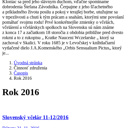
Kloniac sa pred jeho slávnym duchom, vďačne spomíname
dobrodenia Štefana Závodníka. Čerpajme z jeho šľachetného
a príkladného života posilu a pokoj v terajšej borbe, utužujme sa
v trpezlivosti a chuti k tým prácam a snahám, ktorými sme povolaní
pomáhať svojmu rodu! Prvé konkrétnejšie zmienky o včelách,
včelárení a včelárskych spolkoch na Slovensku sú nám známe
z konca 17 a začiatkom 18 storočia z obdobia približne pred dvesto
rokmi a to z rukopisu „ Kratke Nauceni Wczelarske „ ktorý sa
zachoval v Skalici. V roku 1685 je v Levočskej v kníhtlačiarní
vytlačené dielo J.A.Komenského „Orbis Sensualium Pictus„ ktorý
je...
Úvodná stránka
Činnosť združenia
Časopis
Rok 2016
Rok 2016
Slovenský včelár 11-12/2016