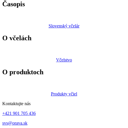
Časopis
Slovenský včelár
O včelách
Včelstvo
O produktoch
Produkty včiel
Kontaktujte nás
+421 901 705 436
svs@orava.sk