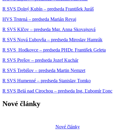
R SVS Dolný Kubín – predseda František Juráš
HVS Trstená – predseda Marián Revaj
R SVS Klčov – predseda Mgr. Anna Skovajsová
R SVS Nová Ľubovňa – predseda Miroslav Hamrák
R SVS Hodkovce – predseda PHDr. František Geleta
R SVS Prešov – predseda Jozef Kuchár
R SVS Trebišov – predseda Martin Nemzet
R SVS Humenné – predseda Stanislav Tomko
R SVS Belá nad Cirochou – predseda Ing. Ľubomír Ľonc
Nové články
Nové články