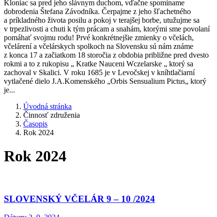
Kloniac sa pred jeho slávnym duchom, vďačne spomíname
dobrodenia Štefana Závodníka. Čerpajme z jeho šľachetného
a príkladného života posilu a pokoj v terajšej borbe, utužujme sa
v trpezlivosti a chuti k tým prácam a snahám, ktorými sme povolaní
pomáhať svojmu rodu! Prvé konkrétnejšie zmienky o včelách,
včelárení a včelárskych spolkoch na Slovensku sú nám známe
z konca 17 a začiatkom 18 storočia z obdobia približne pred dvesto
rokmi a to z rukopisu „ Kratke Nauceni Wczelarske „ ktorý sa
zachoval v Skalici. V roku 1685 je v Levočskej v kníhtlačiarní
vytlačené dielo J.A.Komenského „Orbis Sensualium Pictus„ ktorý
je...
Úvodná stránka
Činnosť združenia
Časopis
Rok 2024
Rok 2024
SLOVENSKÝ VČELÁR 9 – 10 /2024