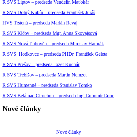
R SVS Liptov – predseda Vendelín Maťokár
R SVS Dolný Kubín – predseda František Juráš
HVS Trstená – predseda Marián Revaj
R SVS Klčov – predseda Mgr. Anna Skovajsová
R SVS Nová Ľubovňa – predseda Miroslav Hamrák
R SVS Hodkovce – predseda PHDr. František Geleta
R SVS Prešov – predseda Jozef Kuchár
R SVS Trebišov – predseda Martin Nemzet
R SVS Humenné – predseda Stanislav Tomko
R SVS Belá nad Cirochou – predseda Ing. Ľubomír Ľonc
Nové články
Nové články