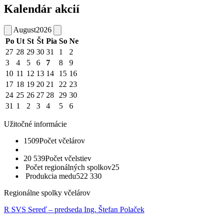
Kalendár akcií
August
2026
Po
Ut
St
Št
Pia
So
Ne
27
28
29
30
31
1
2
3
4
5
6
7
8
9
10
11
12
13
14
15
16
17
18
19
20
21
22
23
24
25
26
27
28
29
30
31
1
2
3
4
5
6
Užitočné informácie
1509
Počet včelárov
20 539
Počet včelstiev
Počet regionálných spolkov
25
Produkcia medu
522 330
Regionálne spolky včelárov
R SVS Sereď – predseda Ing. Štefan Polaček