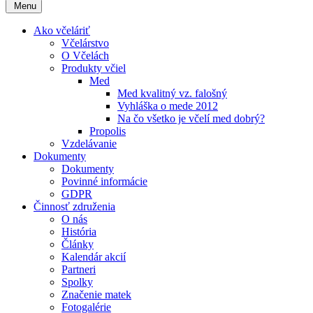
Menu
Ako včeláriť
Včelárstvo
O Včelách
Produkty včiel
Med
Med kvalitný vz. falošný
Vyhláška o mede 2012
Na čo všetko je včelí med dobrý?
Propolis
Vzdelávanie
Dokumenty
Dokumenty
Povinné informácie
GDPR
Činnosť združenia
O nás
História
Články
Kalendár akcií
Partneri
Spolky
Značenie matek
Fotogalérie