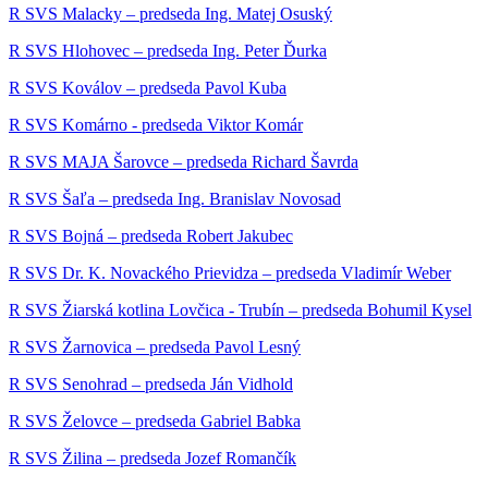
R SVS Malacky – predseda Ing. Matej Osuský
R SVS Hlohovec – predseda Ing. Peter Ďurka
R SVS Koválov – predseda Pavol Kuba
R SVS Komárno - predseda Viktor Komár
R SVS MAJA Šarovce – predseda Richard Šavrda
R SVS Šaľa – predseda Ing. Branislav Novosad
R SVS Bojná – predseda Robert Jakubec
R SVS Dr. K. Novackého Prievidza – predseda Vladimír Weber
R SVS Žiarská kotlina Lovčica - Trubín – predseda Bohumil Kysel
R SVS Žarnovica – predseda Pavol Lesný
R SVS Senohrad – predseda Ján Vidhold
R SVS Želovce – predseda Gabriel Babka
R SVS Žilina – predseda Jozef Romančík