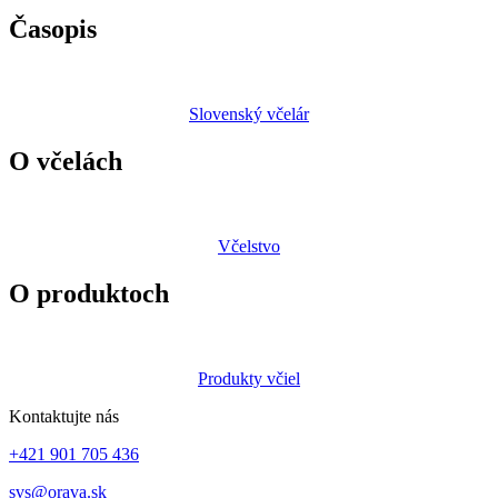
Časopis
Slovenský včelár
O včelách
Včelstvo
O produktoch
Produkty včiel
Kontaktujte nás
+421 901 705 436
svs@orava.sk