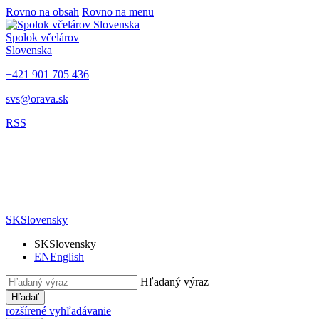
Rovno na obsah
Rovno na menu
Spolok včelárov
Slovenska
+421 901 705 436
svs@orava.sk
RSS
SK
Slovensky
SK
Slovensky
EN
English
Hľadaný výraz
Hľadať
rozšírené vyhľadávanie