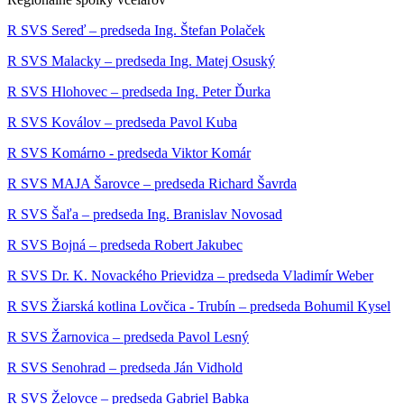
R SVS Sereď – predseda Ing. Štefan Polaček
R SVS Malacky – predseda Ing. Matej Osuský
R SVS Hlohovec – predseda Ing. Peter Ďurka
R SVS Koválov – predseda Pavol Kuba
R SVS Komárno - predseda Viktor Komár
R SVS MAJA Šarovce – predseda Richard Šavrda
R SVS Šaľa – predseda Ing. Branislav Novosad
R SVS Bojná – predseda Robert Jakubec
R SVS Dr. K. Novackého Prievidza – predseda Vladimír Weber
R SVS Žiarská kotlina Lovčica - Trubín – predseda Bohumil Kysel
R SVS Žarnovica – predseda Pavol Lesný
R SVS Senohrad – predseda Ján Vidhold
R SVS Želovce – predseda Gabriel Babka