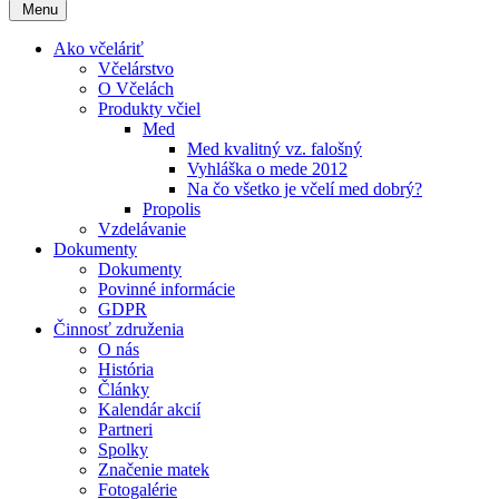
Menu
Ako včeláriť
Včelárstvo
O Včelách
Produkty včiel
Med
Med kvalitný vz. falošný
Vyhláška o mede 2012
Na čo všetko je včelí med dobrý?
Propolis
Vzdelávanie
Dokumenty
Dokumenty
Povinné informácie
GDPR
Činnosť združenia
O nás
História
Články
Kalendár akcií
Partneri
Spolky
Značenie matek
Fotogalérie