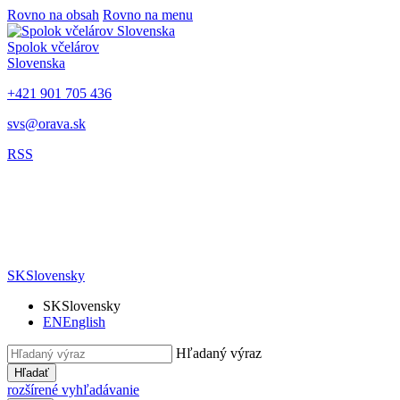
Rovno na obsah
Rovno na menu
Spolok včelárov
Slovenska
+421 901 705 436
svs@orava.sk
RSS
SK
Slovensky
SK
Slovensky
EN
English
Hľadaný výraz
Hľadať
rozšírené vyhľadávanie