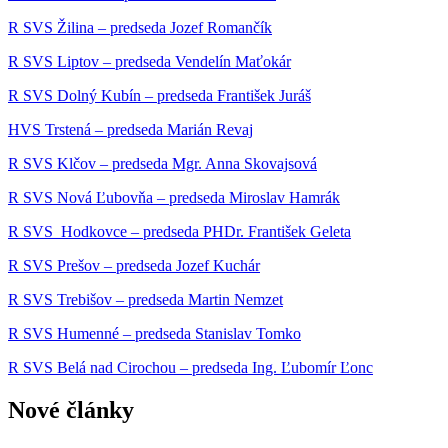
R SVS Žilina – predseda Jozef Romančík
R SVS Liptov – predseda Vendelín Maťokár
R SVS Dolný Kubín – predseda František Juráš
HVS Trstená – predseda Marián Revaj
R SVS Klčov – predseda Mgr. Anna Skovajsová
R SVS Nová Ľubovňa – predseda Miroslav Hamrák
R SVS Hodkovce – predseda PHDr. František Geleta
R SVS Prešov – predseda Jozef Kuchár
R SVS Trebišov – predseda Martin Nemzet
R SVS Humenné – predseda Stanislav Tomko
R SVS Belá nad Cirochou – predseda Ing. Ľubomír Ľonc
Nové články