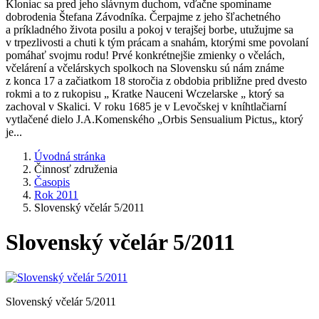
Kloniac sa pred jeho slávnym duchom, vďačne spomíname
dobrodenia Štefana Závodníka. Čerpajme z jeho šľachetného
a príkladného života posilu a pokoj v terajšej borbe, utužujme sa
v trpezlivosti a chuti k tým prácam a snahám, ktorými sme povolaní
pomáhať svojmu rodu! Prvé konkrétnejšie zmienky o včelách,
včelárení a včelárskych spolkoch na Slovensku sú nám známe
z konca 17 a začiatkom 18 storočia z obdobia približne pred dvesto
rokmi a to z rukopisu „ Kratke Nauceni Wczelarske „ ktorý sa
zachoval v Skalici. V roku 1685 je v Levočskej v kníhtlačiarní
vytlačené dielo J.A.Komenského „Orbis Sensualium Pictus„ ktorý
je...
Úvodná stránka
Činnosť združenia
Časopis
Rok 2011
Slovenský včelár 5/2011
Slovenský včelár 5/2011
Slovenský včelár 5/2011