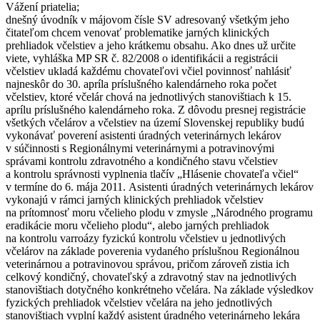
Vážení priatelia;
dnešný úvodník v májovom čísle SV adresovaný všetkým jeho
čitateľom chcem venovať problematike jarných klinických
prehliadok včelstiev a jeho krátkemu obsahu. Ako dnes už určite
viete, vyhláška MP SR č. 82/2008 o identifikácii a registrácii
včelstiev ukladá každému chovateľovi včiel povinnosť nahlásiť
najneskôr do 30. apríla príslušného kalendárneho roka počet
včelstiev, ktoré včelár chová na jednotlivých stanovištiach k 15.
aprílu príslušného kalendárneho roka. Z dôvodu presnej registrácie
všetkých včelárov a včelstiev na území Slovenskej republiky budú
vykonávať poverení asistenti úradných veterinárnych lekárov
v súčinnosti s Regionálnymi veterinárnymi a potravinovými
správami kontrolu zdravotného a kondičného stavu včelstiev
a kontrolu správnosti vyplnenia tlačív „Hlásenie chovateľa včiel“
v termíne do 6. mája 2011. Asistenti úradných veterinárnych lekárov
vykonajú v rámci jarných klinických prehliadok včelstiev
na prítomnosť moru včelieho plodu v zmysle „Národného programu
eradikácie moru včelieho plodu“, alebo jarných prehliadok
na kontrolu varroázy fyzickú kontrolu včelstiev u jednotlivých
včelárov na základe poverenia vydaného príslušnou Regionálnou
veterinárnou a potravinovou správou, pričom zároveň zistia ich
celkový kondičný, chovateľský a zdravotný stav na jednotlivých
stanovištiach dotyčného konkrétneho včelára. Na základe výsledkov
fyzických prehliadok včelstiev včelára na jeho jednotlivých
stanovištiach vyplní každý asistent úradného veterinárneho lekára