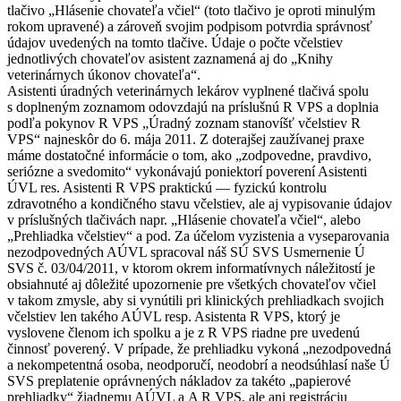
tlačivo „Hlásenie chovateľa včiel“ (toto tlačivo je oproti minulým
rokom upravené) a zároveň svojim podpisom potvrdia správnosť
údajov uvedených na tomto tlačive. Údaje o počte včelstiev
jednotlivých chovateľov asistent zaznamená aj do „Knihy
veterinárnych úkonov chovateľa“.
Asistenti úradných veterinárnych lekárov vyplnené tlačivá spolu
s doplneným zoznamom odovzdajú na príslušnú R VPS a doplnia
podľa pokynov R VPS „Úradný zoznam stanovíšť včelstiev R
VPS“ najneskôr do 6. mája 2011. Z doterajšej zaužívanej praxe
máme dostatočné informácie o tom, ako „zodpovedne, pravdivo,
seriózne a svedomito“ vykonávajú poniektorí poverení Asistenti
ÚVL res. Asistenti R VPS praktickú — fyzickú kontrolu
zdravotného a kondičného stavu včelstiev, ale aj vypisovanie údajov
v príslušných tlačivách napr. „Hlásenie chovateľa včiel“, alebo
„Prehliadka včelstiev“ a pod. Za účelom vyzistenia a vyseparovania
nezodpovedných AÚVL spracoval náš SÚ SVS Usmernenie Ú
SVS č. 03/04/2011, v ktorom okrem informatívnych náležitostí je
obsiahnuté aj dôležité upozornenie pre všetkých chovateľov včiel
v takom zmysle, aby si vynútili pri klinických prehliadkach svojich
včelstiev len takého AÚVL resp. Asistenta R VPS, ktorý je
vyslovene členom ich spolku a je z R VPS riadne pre uvedenú
činnosť poverený. V prípade, že prehliadku vykoná „nezodpovedná
a nekompetentná osoba, neodporučí, neodobrí a neodsúhlasí naše Ú
SVS preplatenie oprávnených nákladov za takéto „papierové
prehliadky“ žiadnemu AÚVL a A R VPS, ale ani registráciu