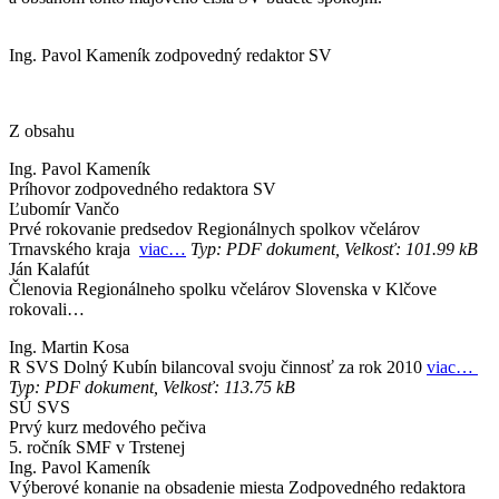
Ing. Pavol Kameník zodpovedný redaktor SV
Z obsahu
Ing. Pavol Kameník
Príhovor zodpovedného redaktora SV
Ľubomír Vančo
Prvé rokovanie predsedov Regionálnych spolkov včelárov
Trnavského kraja
viac…
Typ: PDF dokument, Velkosť: 101.99 kB
Ján Kalafút
Členovia Regionálneho spolku včelárov Slovenska v Klčove
rokovali…
Ing. Martin Kosa
R SVS Dolný Kubín bilancoval svoju činnosť za rok 2010
viac…
Typ: PDF dokument, Velkosť: 113.75 kB
SÚ SVS
Prvý kurz medového pečiva
5. ročník SMF v Trstenej
Ing. Pavol Kameník
Výberové konanie na obsadenie miesta Zodpovedného redaktora