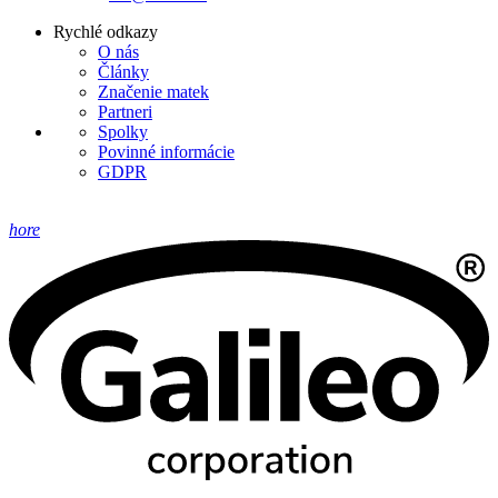
Rychlé odkazy
O nás
Články
Značenie matek
Partneri
Spolky
Povinné informácie
GDPR
hore