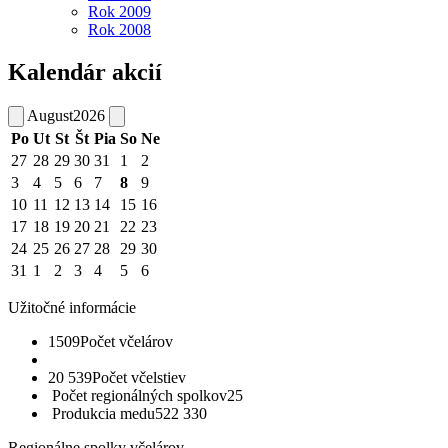
Rok 2009
Rok 2008
Kalendár akcií
August
2026
Po
Ut
St
Št
Pia
So
Ne
27
28
29
30
31
1
2
3
4
5
6
7
8
9
10
11
12
13
14
15
16
17
18
19
20
21
22
23
24
25
26
27
28
29
30
31
1
2
3
4
5
6
Užitočné informácie
1509
Počet včelárov
20 539
Počet včelstiev
Počet regionálných spolkov
25
Produkcia medu
522 330
Regionálne spolky včelárov