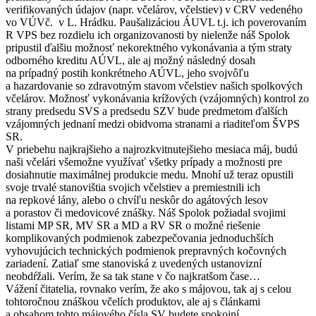
verifikovaných údajov (napr. včelárov, včelstiev) v CRV vedeného
vo VÚVč. v L. Hrádku. Paušalizáciou ÁUVL t.j. ich poverovaním
R VPS bez rozdielu ich organizovanosti by nielenže náš Spolok
pripustil ďalšiu možnosť nekorektného vykonávania a tým straty
odborného kreditu AÚVL, ale aj možný následný dosah
na prípadný postih konkrétneho AÚVL, jeho svojvôľu
a hazardovanie so zdravotným stavom včelstiev našich spolkových
včelárov. Možnosť vykonávania krížových (vzájomných) kontrol zo
strany predsedu SVS a predsedu SZV bude predmetom ďalších
vzájomných jednaní medzi obidvoma stranami a riaditeľom ŠVPS
SR.
V priebehu najkrajšieho a najrozkvitnutejšieho mesiaca máj, budú
naši včelári všemožne využívať všetky prípady a možnosti pre
dosiahnutie maximálnej produkcie medu. Mnohí už teraz opustili
svoje trvalé stanovištia svojich včelstiev a premiestnili ich
na repkové lány, alebo o chvíľu neskôr do agátových lesov
a porastov či medovicové znášky. Náš Spolok požiadal svojimi
listami MP SR, MV SR a MD a RV SR o možné riešenie
komplikovaných podmienok zabezpečovania jednoduchších
vyhovujúcich technických podmienok prepravných kočovných
zariadení. Zatiaľ sme stanoviská z uvedených ustanovizní
neobdŕžali. Verím, že sa tak stane v čo najkratšom čase…
Vážení čitatelia, rovnako verím, že ako s májovou, tak aj s celou
tohtoročnou znáškou včelích produktov, ale aj s článkami
a obsahom tohto májového čísla SV budete spokojní.