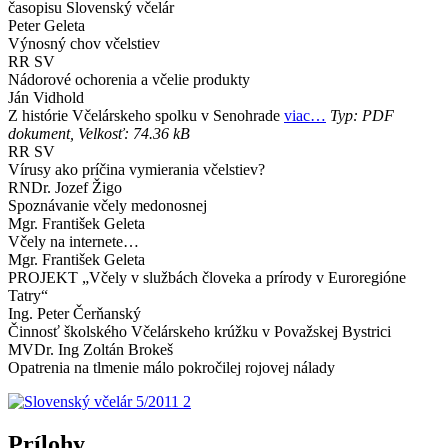
časopisu Slovenský včelár
Peter Geleta
Výnosný chov včelstiev
RR SV
Nádorové ochorenia a včelie produkty
Ján Vidhold
Z histórie Včelárskeho spolku v Senohrade
viac…
Typ: PDF
dokument, Velkosť: 74.36 kB
RR SV
Vírusy ako príčina vymierania včelstiev?
RNDr. Jozef Žigo
Spoznávanie včely medonosnej
Mgr. František Geleta
Včely na internete…
Mgr. František Geleta
PROJEKT „Včely v službách človeka a prírody v Euroregióne
Tatry“
Ing. Peter Čerňanský
Činnosť školského Včelárskeho krúžku v Považskej Bystrici
MVDr. Ing Zoltán Brokeš
Opatrenia na tlmenie málo pokročilej rojovej nálady
Prílohy