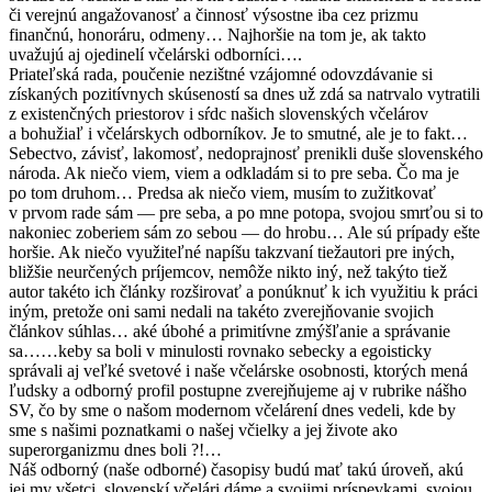
či verejnú angažovanosť a činnosť výsostne iba cez prizmu
finančnú, honoráru, odmeny… Najhoršie na tom je, ak takto
uvažujú aj ojedinelí včelárski odborníci….
Priateľská rada, poučenie nezištné vzájomné odovzdávanie si
získaných pozitívnych skúseností sa dnes už zdá sa natrvalo vytratili
z existenčných priestorov i sŕdc našich slovenských včelárov
a bohužiaľ i včelárskych odborníkov. Je to smutné, ale je to fakt…
Sebectvo, závisť, lakomosť, nedoprajnosť prenikli duše slovenského
národa. Ak niečo viem, viem a odkladám si to pre seba. Čo ma je
po tom druhom… Predsa ak niečo viem, musím to zužitkovať
v prvom rade sám — pre seba, a po mne potopa, svojou smrťou si to
nakoniec zoberiem sám zo sebou — do hrobu… Ale sú prípady ešte
horšie. Ak niečo využiteľné napíšu takzvaní tiežautori pre iných,
bližšie neurčených príjemcov, nemôže nikto iný, než takýto tiež
autor takéto ich články rozširovať a ponúknuť k ich využitiu k práci
iným, pretože oni sami nedali na takéto zverejňovanie svojich
článkov súhlas… aké úbohé a primitívne zmýšľanie a správanie
sa……keby sa boli v minulosti rovnako sebecky a egoisticky
správali aj veľké svetové i naše včelárske osobnosti, ktorých mená
ľudsky a odborný profil postupne zverejňujeme aj v rubrike nášho
SV, čo by sme o našom modernom včelárení dnes vedeli, kde by
sme s našimi poznatkami o našej včielky a jej živote ako
superorganizmu dnes boli ?!…
Náš odborný (naše odborné) časopisy budú mať takú úroveň, akú
jej my všetci, slovenskí včelári dáme a svojimi príspevkami, svojou