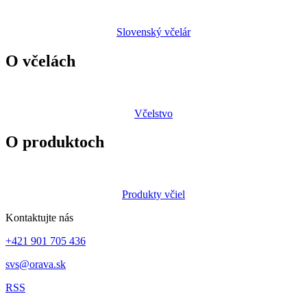
Slovenský včelár
O včelách
Včelstvo
O produktoch
Produkty včiel
Kontaktujte nás
+421 901 705 436
svs@orava.sk
RSS