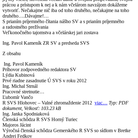
prácou a prístupom k nej a k nám včelárom navzájom dokážeme
vytvoriť. Nečakajme nič iba od toho druhého, nečakajme na toho
druhého….Dávajme!…
S prianím príjemného čítania nášho SV a s prianím príjemného
a radostného prežívania
Veľkonočného tajomstva a včelárskej jari zostava
Ing. Pavol Kameník ZR SV a predseda SVS
Z obsahu
Ing. Pavol Kameník
Príhovor zodpovedného redaktora SV
Lýdia Kubinová
Prvé riadne zasadnutie Ú SVS v roku 2012
Ing. Michal Strnál
Pracovné stretnutie…
Ľubomír Vančo
R SVS Hlohovec – Valné zhromaždenie 2012
viac…
Typ: PDF
dokument, Velkosť: 103.23 kB
Ing. Janka Spodniaková
Členská schôdza R SVS Horný Turiec
Majoros Jácint
Výročná členská schôdza Gemerského R SVS so sídlom v Bretke
Andrej Fedkov