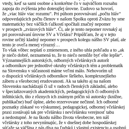
vtedy, keď sa sami osobne a konkrétne čo v najväčšom rozsahu
zapoja do zvýšenia jeho doterajšej úrovne. Ľudovo sa hovorí,
že „viac hláv viac rozumu“. Pri púhom porovnávaní „počtu hláv“
odpovedajúcich počtu členov v našom Spolku oproti Zväzu by sme
matematicky bez väčších ťažkostí spočítali značný nepomer
v prospech „zväzových hláv“. Či, ale je tento nepomer rovnaký aj
pri porovnávaní úrovne SV a Včelára? Pripúšťam, že aj v tejto
rovine určitý kladný nepomer v prospech kolegu nášho SV platí, ale
tento je oveľa menej výrazný…
To však vôbec neplatí o zmienenom, z iného uhla pohľadu a to „ak
je niečo dobré, neznamená to, že to niečo nemôže byť ešte lepšie“.
Významnejších autorských, odborných včelárskych autorít
a odborníkov pre jednotlivé okruhy včelárskych tém a problematík
na Slovensku v súčasnosti máme veľmi málo. Nehovorím už
o dispozícii včelárskych odborníkov širšieho, komplexnejšieho
záberu a všeobecnej erudovanosti. Ak sa takéto aj na našom
Slovensku nachádzajú či už v radoch členských základní, alebo
v špecializovaných akademických, pedagogických či odborných
inštitúciách, títo z rôznych ich známym príčin sú autorsky (knižne,
publikačne) buď úplne, alebo rezervovane nečinné. Ich odborné
poznatky získané vo výskumnej, pedagogickej, odbornej včelárskej
praxi zostávajú tak pre včelársku i nevčelársku verejnosť tabu
a nedostupné. Je na škodu nášho života všeobecne, ten náš
včelársky z toho nevynímajúc, že v dnešnej dobe hospodárskej
súťaže sa väčšina z nás díva na ľudskú i vlastnú existenciu a osobnú