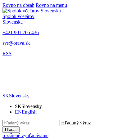
Rovno na obsah
Rovno na menu
Spolok včelárov
Slovenska
+421 901 705 436
svs@orava.sk
RSS
SK
Slovensky
SK
Slovensky
EN
English
Hľadaný výraz
Hľadať
rozšírené vyhľadávanie