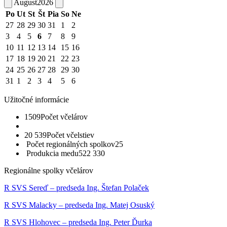
August
2026
Po
Ut
St
Št
Pia
So
Ne
27
28
29
30
31
1
2
3
4
5
6
7
8
9
10
11
12
13
14
15
16
17
18
19
20
21
22
23
24
25
26
27
28
29
30
31
1
2
3
4
5
6
Užitočné informácie
1509
Počet včelárov
20 539
Počet včelstiev
Počet regionálných spolkov
25
Produkcia medu
522 330
Regionálne spolky včelárov
R SVS Sereď – predseda Ing. Štefan Polaček
R SVS Malacky – predseda Ing. Matej Osuský
R SVS Hlohovec – predseda Ing. Peter Ďurka