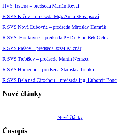
HVS Trstená – predseda Marián Revaj
R SVS Klčov – predseda Mgr. Anna Skovajsová
R SVS Nová Ľubovňa – predseda Miroslav Hamrák
R SVS Hodkovce – predseda PHDr. František Geleta
R SVS Prešov – predseda Jozef Kuchár
R SVS Trebišov – predseda Martin Nemzet
R SVS Humenné – predseda Stanislav Tomko
R SVS Belá nad Cirochou – predseda Ing. Ľubomír Ľonc
Nové články
Nové články
Časopis