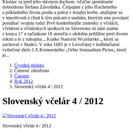
Kloniac sa pred jeho slávnym duchom, vďačne spomíname
dobrodenia Štefana Závodníka. Čerpajme z jeho šľachetného
a príkladného života posilu a pokoj v terajšej borbe, utužujme sa
v trpezlivosti a chuti k tým prácam a snahám, ktorými sme povolaní
pomáhať svojmu rodu! Prvé konkrétnejšie zmienky o včelách,
včelárení a včelárskych spolkoch na Slovensku sú nám známe
z konca 17 a začiatkom 18 storočia z obdobia približne pred dvesto
rokmi a to z rukopisu „ Kratke Nauceni Wczelarske „ ktorý sa
zachoval v Skalici. V roku 1685 je v Levočskej v kníhtlačiarní
vytlačené dielo J.A.Komenského „Orbis Sensualium Pictus„ ktorý
je...
Úvodná stránka
Činnosť združenia
Časopis
Rok 2012
Slovenský včelár 4 / 2012
Slovenský včelár 4 / 2012
Slovenský včelár 4 / 2012