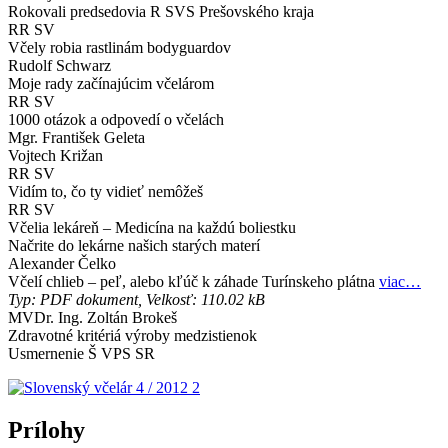
Rokovali predsedovia R SVS Prešovského kraja
RR SV
Včely robia rastlinám bodyguardov
Rudolf Schwarz
Moje rady začínajúcim včelárom
RR SV
1000 otázok a odpovedí o včelách
Mgr. František Geleta
Vojtech Križan
RR SV
Vidím to, čo ty vidieť nemôžeš
RR SV
Včelia lekáreň – Medicína na každú boliestku
Načrite do lekárne našich starých materí
Alexander Čelko
Včelí chlieb – peľ, alebo kľúč k záhade Turínskeho plátna
viac…
Typ: PDF dokument, Velkosť: 110.02 kB
MVDr. Ing. Zoltán Brokeš
Zdravotné kritériá výroby medzistienok
Usmernenie Š VPS SR
Prílohy