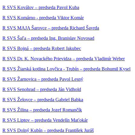
R SVS Koválov – predseda Pavol Kuba
R SVS Komárno - predseda Viktor Komár
R SVS MAJA Šarovce – predseda Richard Šavrda
R SVS Šaľa – predseda Ing. Branislav Novosad
R SVS Bojná – predseda Robert Jakubec
R SVS Dr. K. Novackého Prievidza – predseda Vladimír Weber
R SVS Žiarská kotlina Lovčica - Trubín – predseda Bohumil Kysel
R SVS Žarnovica – predseda Pavol Lesný
R SVS Senohrad – predseda Ján Vidhold
R SVS Želovce – predseda Gabriel Babka
R SVS Žilina – predseda Jozef Romančík
R SVS Liptov – predseda Vendelín Maťokár
R SVS Dolný Kubín – predseda František Juráš