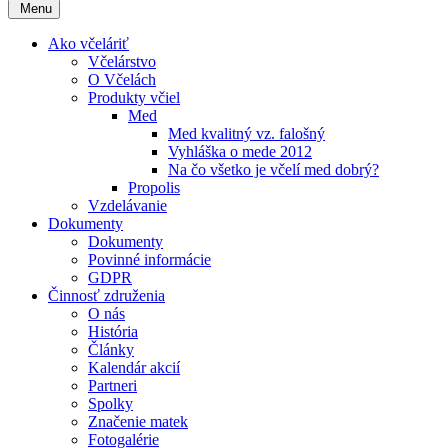
Menu
Ako včeláriť
Včelárstvo
O Včelách
Produkty včiel
Med
Med kvalitný vz. falošný
Vyhláška o mede 2012
Na čo všetko je včelí med dobrý?
Propolis
Vzdelávanie
Dokumenty
Dokumenty
Povinné informácie
GDPR
Činnosť združenia
O nás
História
Články
Kalendár akcií
Partneri
Spolky
Značenie matek
Fotogalérie