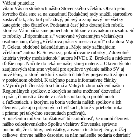
Vážení priatelia;
vítam Vás na stránkach nášho Slovenského včelára. Obsah jeho
štvrtého čísla sme sa na zasadnutí Redakčnej rady snažili starostlivo
zostaviť tak, aby bol príťažlivý, pútavý a zaujímavý pre všetky
kategórie jeho čitateľov. Podstatnú časť jeho doterajších rubrík,
ktoré sa Vám páčia sme ponechali približne v rovnakom rozsahu. Sú
to rubriky „Pripomínam si“ venované významným včelárskym
osobnostiam, ďalej „Včelárova práca v mesiaci apríl“ od autora Mgr.
F. Geletu, obdobné kalendárium a „Moje rady začínajúcim
včelárom“ autora R. Schwarza, pokračovanie rubriky „Zdravotné
kritéria výroby medzistienok“ autora MVDr. Z. Brokeša a niektoré
ďalšie napr. Načrite do lekárne našej starej matere… Okrem týchto
zaujímavých tém sme vybrali pre aprílové vydanie nášho SV aj
nové témy, o ktoré niektorí z našich čitateľov prejavovali záujem
v poslednom období. K takýmto patria informatívne články
z Výročných členských schôdzí a Valných zhromaždení našich
Regionálnych spolkov, z ktorých sa máte možnosť dozvedieť
o práci, činnosti a živote v našich spolkoch, o problémoch
a ťažkostiach, s ktorými sa boria vedenia našich spolkov a ich
členovia, ale aj o príjemných chvíľkach, ktoré v priebehu roka
i priamo pri takýchto stretnutiach prežívajú.
S potešením môžem konštatovať tú skutočnosť, že mnohí členovia
nášho celoslovenského Spolku včelárov Slovenska správne
pochopili, že slabiny, nedostatky, absencia tej-ktorej témy, nižšej
celkovej úrovne nášho časopisu sa nám najlepšie podaria odstrániť