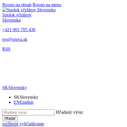
Rovno na obsah
Rovno na menu
Spolok včelárov
Slovenska
+421 901 705 436
svs@orava.sk
RSS
SK
Slovensky
SK
Slovensky
EN
English
Hľadaný výraz
Hľadať
rozšírené vyhľadávanie