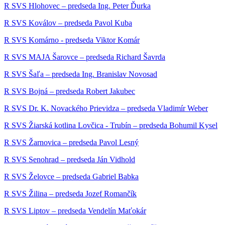
R SVS Hlohovec – predseda Ing. Peter Ďurka
R SVS Koválov – predseda Pavol Kuba
R SVS Komárno - predseda Viktor Komár
R SVS MAJA Šarovce – predseda Richard Šavrda
R SVS Šaľa – predseda Ing. Branislav Novosad
R SVS Bojná – predseda Robert Jakubec
R SVS Dr. K. Novackého Prievidza – predseda Vladimír Weber
R SVS Žiarská kotlina Lovčica - Trubín – predseda Bohumil Kysel
R SVS Žarnovica – predseda Pavol Lesný
R SVS Senohrad – predseda Ján Vidhold
R SVS Želovce – predseda Gabriel Babka
R SVS Žilina – predseda Jozef Romančík
R SVS Liptov – predseda Vendelín Maťokár