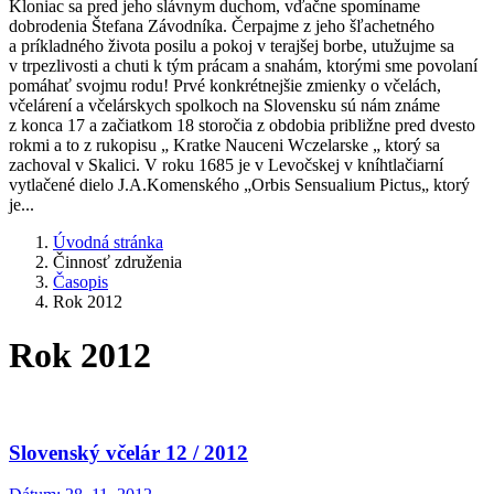
Kloniac sa pred jeho slávnym duchom, vďačne spomíname
dobrodenia Štefana Závodníka. Čerpajme z jeho šľachetného
a príkladného života posilu a pokoj v terajšej borbe, utužujme sa
v trpezlivosti a chuti k tým prácam a snahám, ktorými sme povolaní
pomáhať svojmu rodu! Prvé konkrétnejšie zmienky o včelách,
včelárení a včelárskych spolkoch na Slovensku sú nám známe
z konca 17 a začiatkom 18 storočia z obdobia približne pred dvesto
rokmi a to z rukopisu „ Kratke Nauceni Wczelarske „ ktorý sa
zachoval v Skalici. V roku 1685 je v Levočskej v kníhtlačiarní
vytlačené dielo J.A.Komenského „Orbis Sensualium Pictus„ ktorý
je...
Úvodná stránka
Činnosť združenia
Časopis
Rok 2012
Rok 2012
Slovenský včelár 12 / 2012