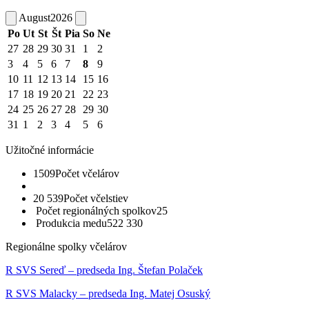
August
2026
Po
Ut
St
Št
Pia
So
Ne
27
28
29
30
31
1
2
3
4
5
6
7
8
9
10
11
12
13
14
15
16
17
18
19
20
21
22
23
24
25
26
27
28
29
30
31
1
2
3
4
5
6
Užitočné informácie
1509
Počet včelárov
20 539
Počet včelstiev
Počet regionálných spolkov
25
Produkcia medu
522 330
Regionálne spolky včelárov
R SVS Sereď – predseda Ing. Štefan Polaček
R SVS Malacky – predseda Ing. Matej Osuský