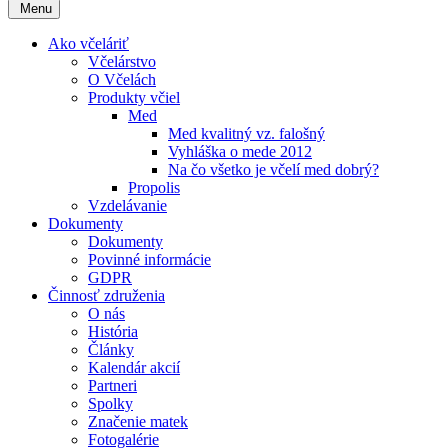
Menu
Ako včeláriť
Včelárstvo
O Včelách
Produkty včiel
Med
Med kvalitný vz. falošný
Vyhláška o mede 2012
Na čo všetko je včelí med dobrý?
Propolis
Vzdelávanie
Dokumenty
Dokumenty
Povinné informácie
GDPR
Činnosť združenia
O nás
História
Články
Kalendár akcií
Partneri
Spolky
Značenie matek
Fotogalérie