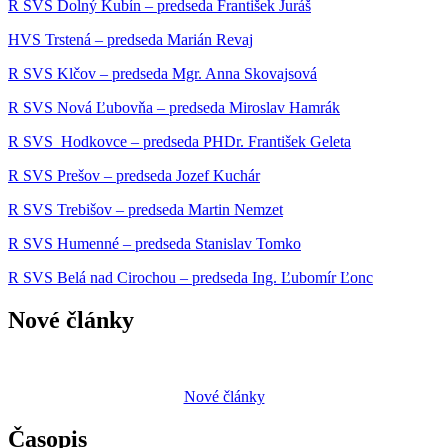
R SVS Dolný Kubín – predseda František Juráš
HVS Trstená – predseda Marián Revaj
R SVS Klčov – predseda Mgr. Anna Skovajsová
R SVS Nová Ľubovňa – predseda Miroslav Hamrák
R SVS Hodkovce – predseda PHDr. František Geleta
R SVS Prešov – predseda Jozef Kuchár
R SVS Trebišov – predseda Martin Nemzet
R SVS Humenné – predseda Stanislav Tomko
R SVS Belá nad Cirochou – predseda Ing. Ľubomír Ľonc
Nové články
Nové články
Časopis